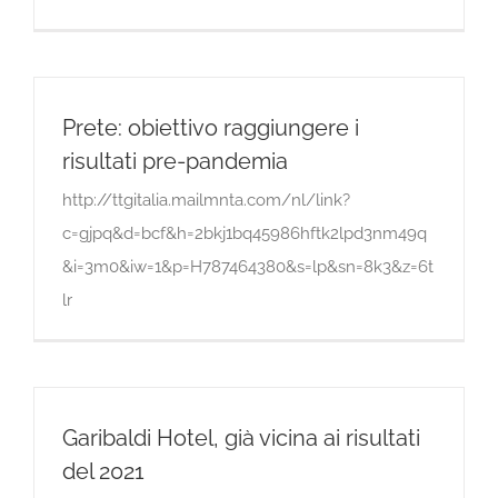
Prete: obiettivo raggiungere i
risultati pre-pandemia
http://ttgitalia.mailmnta.com/nl/link?
c=gjpq&d=bcf&h=2bkj1bq45986hftk2lpd3nm49q
&i=3m0&iw=1&p=H787464380&s=lp&sn=8k3&z=6t
lr
Garibaldi Hotel, già vicina ai risultati
del 2021