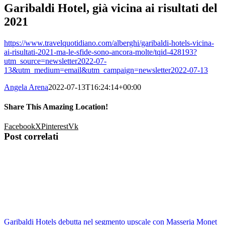
Garibaldi Hotel, già vicina ai risultati del
2021
https://www.travelquotidiano.com/alberghi/garibaldi-hotels-vicina-
ai-risultati-2021-ma-le-sfide-sono-ancora-molte/tqid-428193?
utm_source=newsletter2022-07-
13&utm_medium=email&utm_campaign=newsletter2022-07-13
Angela Arena
2022-07-13T16:24:14+00:00
Share This Amazing Location!
Facebook
X
Pinterest
Vk
Post correlati
Garibaldi Hotels debutta nel segmento upscale con Masseria Monet