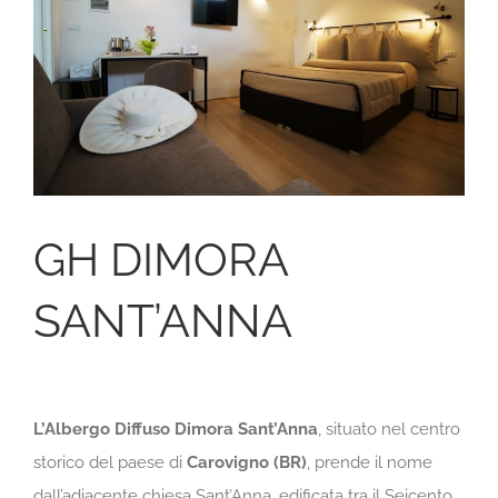
GH DIMORA
SANT’ANNA
L’Albergo Diffuso Dimora Sant’Anna
, situato nel centro
storico del paese di
Carovigno (BR)
, prende il nome
dall’adiacente chiesa Sant’Anna, edificata tra il Seicento