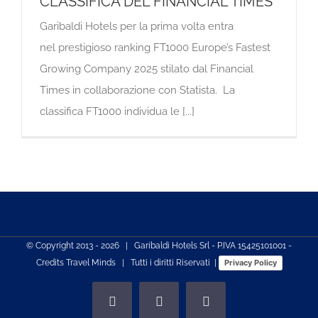
CLASSIFICA DEL FINANCIAL TIMES
Garibaldi Hotels per la prima volta entra
nel prestigioso ranking FT1000 Europe’s Fastest
Growing Company 2025 stilato dal Financial
Times in collaborazione con Statista. La
classifica FT1000 individua le [...]
© Copyright 2013 -
2026 | Garibaldi Hotels Srl - P.IVA 15425101001 -
Credits
Travel Minds
| Tutti i diritti Riservati |
Privacy Policy
Facebook
Instagram
LinkedIn