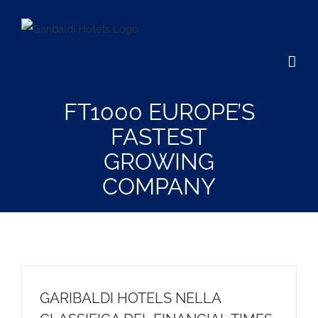
Salta
al
contenuto
FT1000 EUROPE’S
FASTEST
GROWING
COMPANY
GARIBALDI HOTELS NELLA