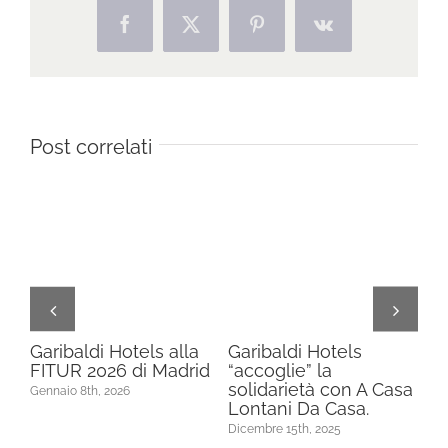
Facebook
X
Pinterest
Vk
Post correlati
 SI
Garibaldi Hotels alla
Garibaldi Hotels
GA
A.
FITUR 2026 di Madrid
“accoglie” la
PU
solidarietà con A Casa
F
Gennaio 8th, 2026
N
Lontani Da Casa.
SP
Dicembre 15th, 2025
Nov