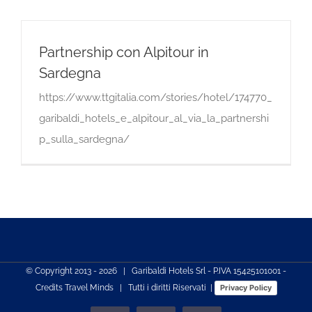
Partnership con Alpitour in
Sardegna
https://www.ttgitalia.com/stories/hotel/174770_
garibaldi_hotels_e_alpitour_al_via_la_partnershi
p_sulla_sardegna/
© Copyright 2013 -
2026 | Garibaldi Hotels Srl - P.IVA 15425101001 -
Credits
Travel Minds
| Tutti i diritti Riservati |
Privacy Policy