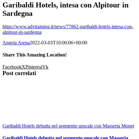
Garibaldi Hotels, intesa con Alpitour in
Sardegna
https://www.advtraining.it/news/77862-garibaldi-hotels-intesa-con-
alpitour-in-sardegna
Angela Arena
2022-03-03T10:00:06+00:00
Share This Amazing Location!
Facebook
X
Pinterest
Vk
Post correlati
Garibaldi Hotels debutta nel segmento upscale con Masseria Monet
Garibaldi Hotels debutta nel segmento upscale con Masseria