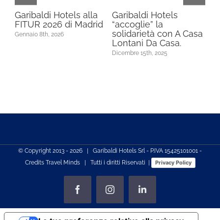
 SI
Garibaldi Hotels alla
Garibaldi Hotels
GA
A.
FITUR 2026 di Madrid
“accoglie” la
PU
solidarietà con A Casa
F
Gennaio 8th, 2026
N
Lontani Da Casa.
SP
Dicembre 15th, 2025
Nov
© Copyright 2013 -
2026 | Garibaldi Hotels Srl - P.IVA 15425101001 -
Credits
Travel Minds
| Tutti i diritti Riservati |
Privacy Policy
Facebook
Instagram
LinkedIn