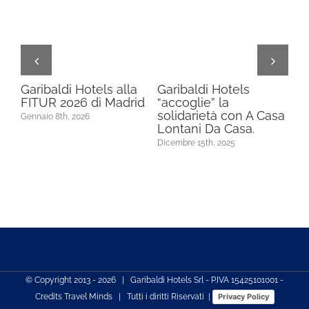
 SI
Garibaldi Hotels alla
Garibaldi Hotels
GA
A.
FITUR 2026 di Madrid
“accoglie” la
PU
solidarietà con A Casa
F
Gennaio 8th, 2026
N
Lontani Da Casa.
SP
Dicembre 15th, 2025
Nov
© Copyright 2013 -
2026 | Garibaldi Hotels Srl - P.IVA 15425101001 -
Credits
Travel Minds
| Tutti i diritti Riservati |
Privacy Policy