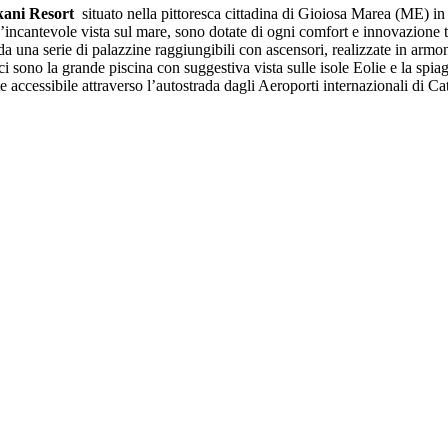
kani Resort
situato nella pittoresca cittadina di Gioiosa Marea (ME) in
incantevole vista sul mare, sono dotate di ogni comfort e innovazione t
 da una serie di palazzine raggiungibili con ascensori, realizzate in arm
e ci sono la grande piscina con suggestiva vista sulle isole Eolie e la spi
e accessibile attraverso l’autostrada dagli Aeroporti internazionali di 