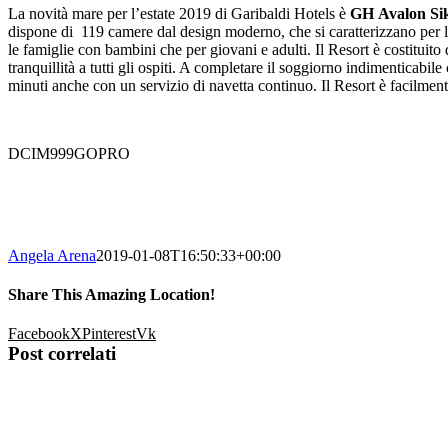
La novità mare per l’estate 2019 di Garibaldi Hotels è
GH
Avalon Si
dispone di 119 camere dal design moderno, che si caratterizzano per l’
le famiglie con bambini che per giovani e adulti. Il Resort è costituito
tranquillità a tutti gli ospiti. A completare il soggiorno indimenticabil
minuti anche con un servizio di navetta continuo. Il Resort è facilment
DCIM999GOPRO
Angela Arena
2019-01-08T16:50:33+00:00
Share This Amazing Location!
Facebook
X
Pinterest
Vk
Post correlati