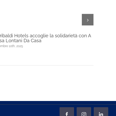
ribaldi Hotels accoglie la solidarietà con A
Garibaldi
sa Lontani Da Casa
upscale 
mbre 10th, 2025
Febbraio 27th,