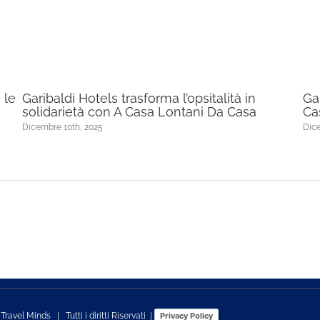
 le
Garibaldi Hotels trasforma l’opsitalità in
Ga
solidarietà con A Casa Lontani Da Casa
Ca
Dicembre 10th, 2025
Dice
s
Travel Minds
| Tutti i diritti Riservati |
Privacy Policy