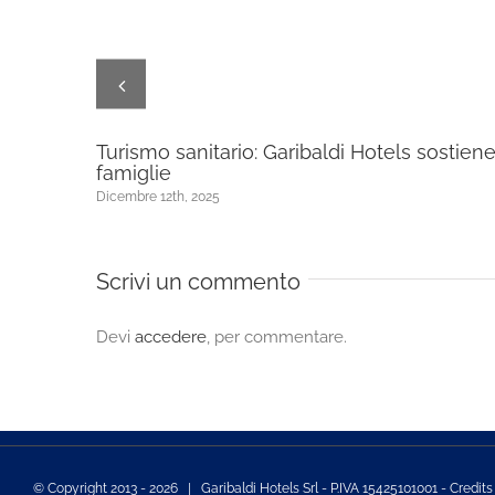
età
Turismo sanitario: Garibaldi Hotels sostiene
famiglie
Dicembre 12th, 2025
Scrivi un commento
Devi
accedere
, per commentare.
© Copyright 2013 -
2026 | Garibaldi Hotels Srl - P.IVA 15425101001 - Credit