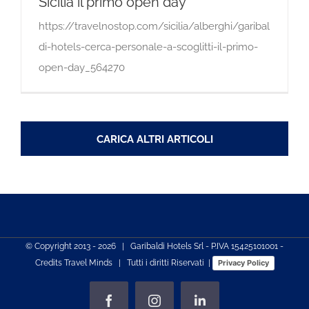
Sicilia il primo open day
https://travelnostop.com/sicilia/alberghi/garibal
di-hotels-cerca-personale-a-scoglitti-il-primo-
open-day_564270
CARICA ALTRI ARTICOLI
© Copyright 2013 -
2026 | Garibaldi Hotels Srl - P.IVA 15425101001 -
Credits
Travel Minds
| Tutti i diritti Riservati |
Privacy Policy
Facebook
Instagram
LinkedIn