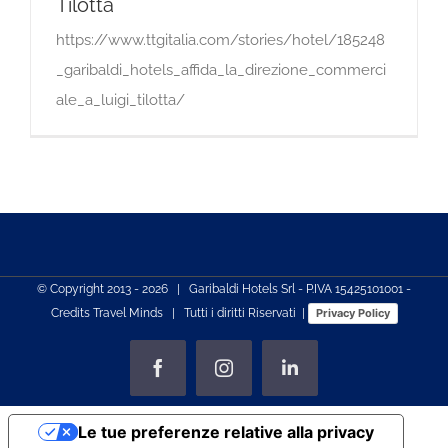
Tilotta
https://www.ttgitalia.com/stories/hotel/185248
_garibaldi_hotels_affida_la_direzione_commerci
ale_a_luigi_tilotta/
© Copyright 2013 -
2026 | Garibaldi Hotels Srl - P.IVA 15425101001 -
Credits
Travel Minds
| Tutti i diritti Riservati |
Privacy Policy
Facebook
Instagram
LinkedIn
Le tue preferenze relative alla privacy