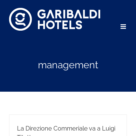
Salta
al
contenuto
management
La Direzione Commeriale va a Luigi