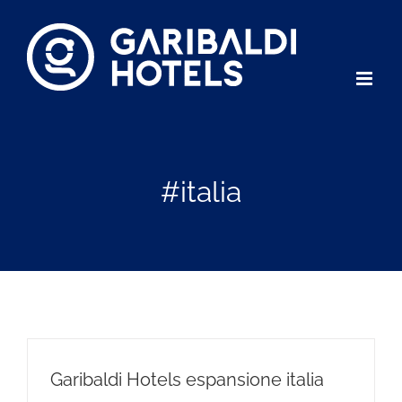
Salta
al
contenuto
#italia
Garibaldi Hotels espansione italia