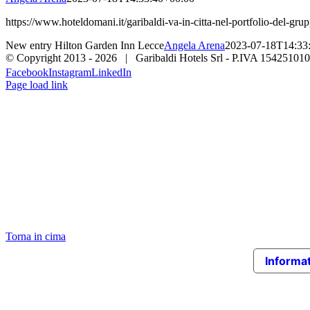
https://www.hoteldomani.it/garibaldi-va-in-citta-nel-portfolio-del-gru
New entry Hilton Garden Inn Lecce
Angela Arena
2023-07-18T14:33
© Copyright 2013 -
2026 | Garibaldi Hotels Srl - P.IVA 154251010
Facebook
Instagram
LinkedIn
Page load link
Torna in cima
Informat