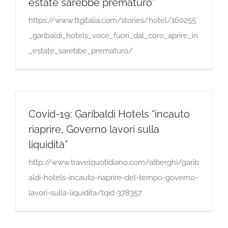
estate sarebbe prematuro”
https://www.ttgitalia.com/stories/hotel/160255
_garibaldi_hotels_voce_fuori_dal_coro_aprire_in
_estate_sarebbe_prematuro/
Covid-19: Garibaldi Hotels “incauto
riaprire, Governo lavori sulla
liquidità”
http://www.travelquotidiano.com/alberghi/garib
aldi-hotels-incauto-riaprire-del-tempo-governo-
lavori-sulla-liquidita/tqid-378357