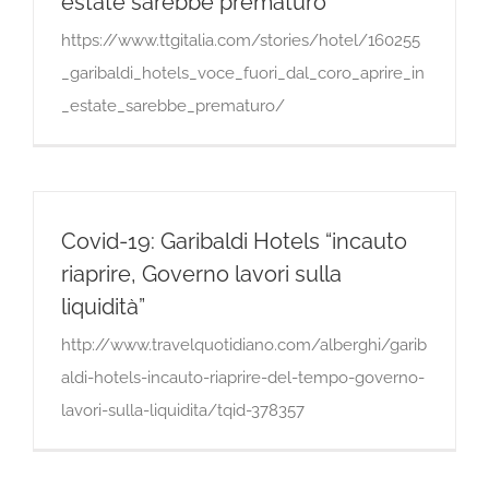
estate sarebbe prematuro”
https://www.ttgitalia.com/stories/hotel/160255
_garibaldi_hotels_voce_fuori_dal_coro_aprire_in
_estate_sarebbe_prematuro/
Covid-19: Garibaldi Hotels “incauto
riaprire, Governo lavori sulla
liquidità”
http://www.travelquotidiano.com/alberghi/garib
aldi-hotels-incauto-riaprire-del-tempo-governo-
lavori-sulla-liquidita/tqid-378357