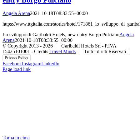
Angela Arena
2021-10-18T08:33:55+00:00
https://www.ttgitalia.com/stories/hotel/171861_lo_sviluppo_di_gari
Lo sviluppo di Garibaldi Hotels, new entry Borgo Pulciano
Angela
Arena
2021-10-18T08:33:55+00:00
© Copyright 2013 -
2026 | Garibaldi Hotels Srl - P.IVA
15425101001 - Credits
Travel Minds
| Tutti i diritti Riservati |
Privacy Policy
Facebook
Instagram
LinkedIn
Page load link
Torna in cima