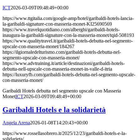
ICT
2026-03-09T09:48:49+00:00
https://www.ttgitalia.com/google-amp/hotel/garibaldi-hotels-lancia-
la-garibaldi-signature-con-masseria-monet-KI25690569
https://www.travelquotidiano.com/alberghi/garibaldi-hotels-
inaugura-la-garibaldi-signature-con-la-masseria-monet/tqid-508193
https://www.qualitytravel.it/garibaldi-hotels-debutta-nel-segmento-
upscale-con-masseria-monet/184267
https://ilgiornaledelturismo.com/garibaldi-hotels-debutta-nel-
segmento-upscale-con-masseria-monet/
https://www.advtraining.it/article/destinazioni/garibaldi-hotels-
debutta-nell-upscale-con-masseria-monet-in-valle-d-itria
https://luxuryfb.com/garibaldi-hotels-debutta-nel-segmento-upscale-
con-masseria-monet/
Garibaldi Hotels debutta nel segmento upscale con Masseria
Monet
ICT
2026-03-09T09:48:49+00:00
Garibaldi Hotels e la solidarietà
Angela Arena
2026-01-08T14:20:43+00:00
https://www.rossellasobrero.it/2025/12/23/garibaldi-hotels-e-la-
solidarieta/