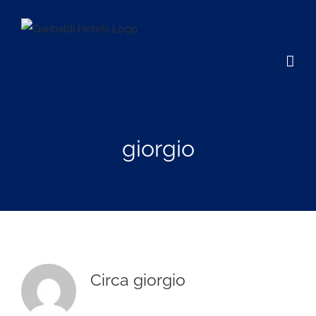
Salta
al
contenuto
giorgio
Circa
giorgio