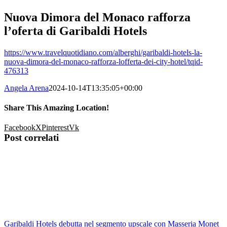
Nuova Dimora del Monaco rafforza
l’oferta di Garibaldi Hotels
https://www.travelquotidiano.com/alberghi/garibaldi-hotels-la-
nuova-dimora-del-monaco-rafforza-lofferta-dei-city-hotel/tqid-
476313
Angela Arena
2024-10-14T13:35:05+00:00
Share This Amazing Location!
Facebook
X
Pinterest
Vk
Post correlati
Garibaldi Hotels debutta nel segmento upscale con Masseria Monet