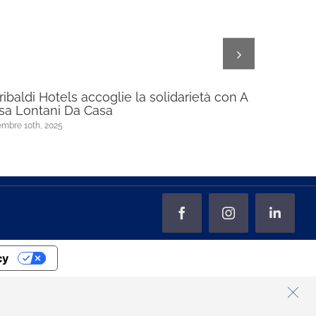
ribaldi Hotels accoglie la solidarietà con A
Garibaldi
sa Lontani Da Casa
upscale 
mbre 10th, 2025
Febbraio 27th,
Facebook
Instagram
LinkedI
cy