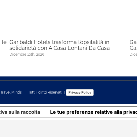
 le
Garibaldi Hotels trasforma l’opsitalità in
Ga
solidarietà con A Casa Lontani Da Casa
Ca
Dicembre 10th, 2025
Dice
s
Travel Minds
| Tutti i diritti Riservati |
Privacy Policy
iva sulla raccolta
Le tue preferenze relative alla priva