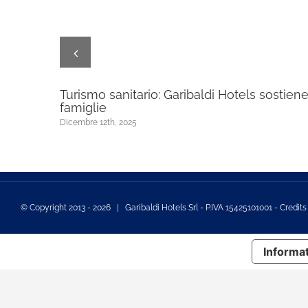
età
Turismo sanitario: Garibaldi Hotels sostiene
famiglie
Dicembre 12th, 2025
© Copyright 2013 -
2026 | Garibaldi Hotels Srl - P.IVA 15425101001 - Credit
Informat