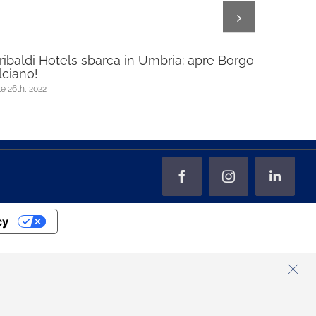
ribaldi Hotels sbarca in Umbria: apre Borgo
Una desti
lciano!
suo ingre
RESORT
le 26th, 2022
Gennaio 4th, 
Facebook
Instagram
LinkedI
cy