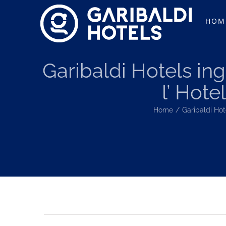
Salta
HOM
al
contenuto
Garibaldi Hotels ing
l’ Hote
Home
Garibaldi Hot