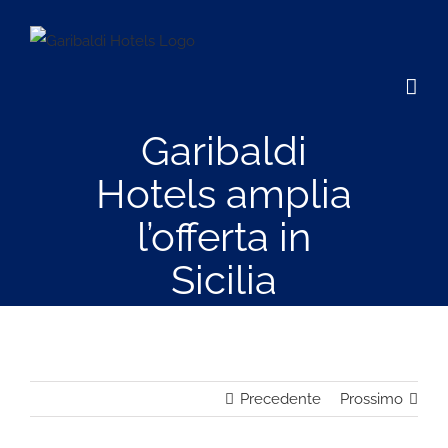
Salta
al
contenuto
Garibaldi
Hotels amplia
l’offerta in
Sicilia
Precedente
Prossimo