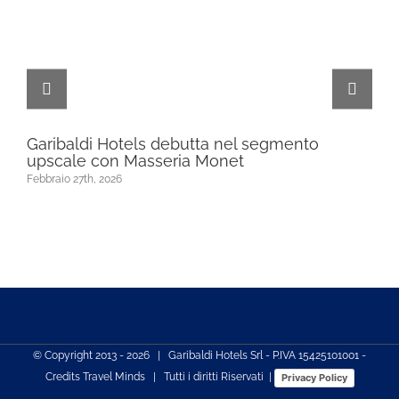
Garibaldi Hotels debutta nel segmento
Ga
upscale con Masseria Monet
Dic
Febbraio 27th, 2026
© Copyright 2013 -
2026 | Garibaldi Hotels Srl - P.IVA 15425101001 -
Credits
Travel Minds
| Tutti i diritti Riservati |
Privacy Policy