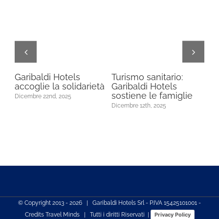
a
Garibaldi Hotels
Turismo sanitario:
Ga
accoglie la solidarietà
Garibaldi Hotels
tra
sostiene le famiglie
so
Dicembre 22nd, 2025
Lo
Dicembre 12th, 2025
Dic
© Copyright 2013 -
2026 | Garibaldi Hotels Srl - P.IVA 15425101001 -
Credits
Travel Minds
| Tutti i diritti Riservati |
Privacy Policy