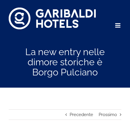
Salta
al
contenuto
La new entry nelle
dimore storiche è
Borgo Pulciano
Precedente
Prossimo