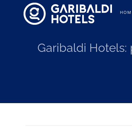
Salta
HOM
al
contenuto
Garibaldi Hotels: