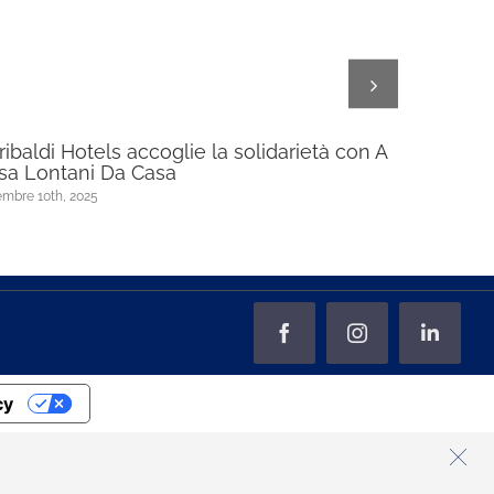
ribaldi Hotels accoglie la solidarietà con A
Garibaldi
sa Lontani Da Casa
upscale 
mbre 10th, 2025
Febbraio 27th,
Facebook
Instagram
LinkedI
cy