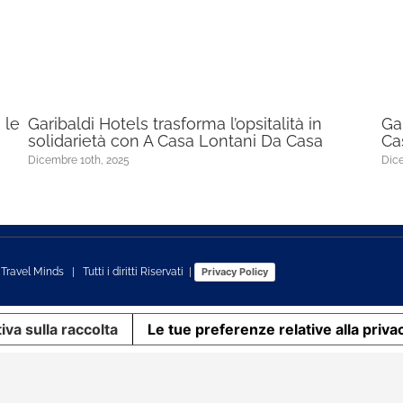
 le
Garibaldi Hotels trasforma l’opsitalità in
Ga
solidarietà con A Casa Lontani Da Casa
Ca
Dicembre 10th, 2025
Dice
s
Travel Minds
| Tutti i diritti Riservati |
Privacy Policy
iva sulla raccolta
Le tue preferenze relative alla priva