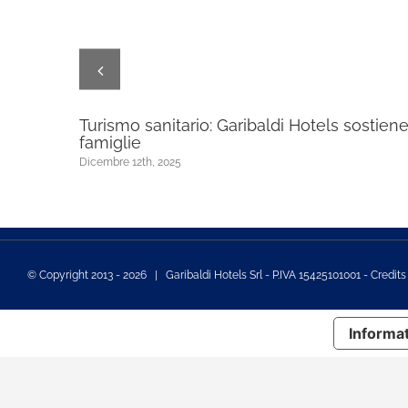
età
Turismo sanitario: Garibaldi Hotels sostiene
famiglie
Dicembre 12th, 2025
© Copyright 2013 -
2026 | Garibaldi Hotels Srl - P.IVA 15425101001 - Credit
Informat