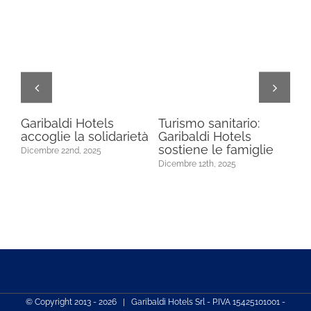
a
Garibaldi Hotels
Turismo sanitario:
Ga
accoglie la solidarietà
Garibaldi Hotels
tra
sostiene le famiglie
so
Dicembre 22nd, 2025
Lo
Dicembre 12th, 2025
Dic
© Copyright 2013 -
2026 | Garibaldi Hotels Srl - P.IVA 15425101001 -