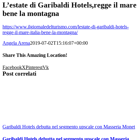
L’estate di Garibaldi Hotels,regge il mare
bene la montagna
https://www.ilgiornaledelturismo.com/lestate-di-garibaldi-hotels-
regge-il-mare-italia-bene-la-montagna/
Angela Arena
2019-07-02T15:16:07+00:00
Share This Amazing Location!
Facebook
X
Pinterest
Vk
Post correlati
Garibaldi Hotels debutta nel segmento upscale con Masseria Monet
Garibaldi Hotels debutta nel segmento upscale con Masseria