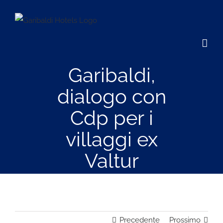
Salta
al
contenuto
Garibaldi,
dialogo con
Cdp per i
villaggi ex
Valtur
Precedente
Prossimo