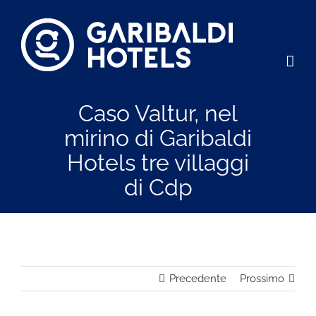
Salta
al
contenuto
Caso Valtur, nel
mirino di Garibaldi
Hotels tre villaggi
di Cdp
Precedente
Prossimo