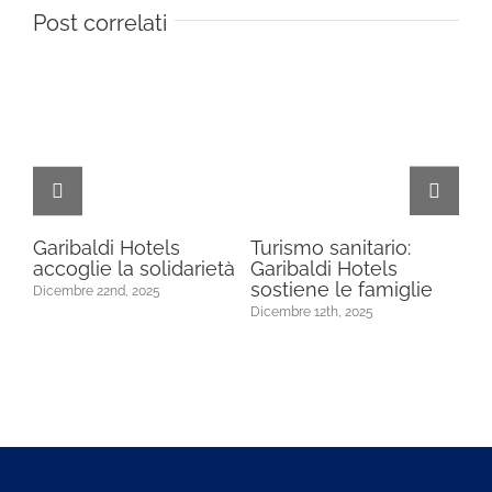
Post correlati
a
Garibaldi Hotels
Turismo sanitario:
Ga
accoglie la solidarietà
Garibaldi Hotels
tra
sostiene le famiglie
so
Dicembre 22nd, 2025
Lo
Dicembre 12th, 2025
Dic